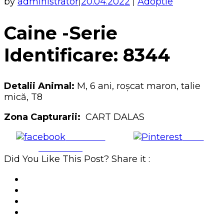
by
administrator
20.04.2022
Adoptie
|
|
Caine -Serie
Identificare: 8344
Detalii Animal:
M, 6 ani, roșcat maron, talie
mică, T8
Zona Capturarii:
CART DALAS
Share on
Save
Facebook
Did You Like This Post? Share it :