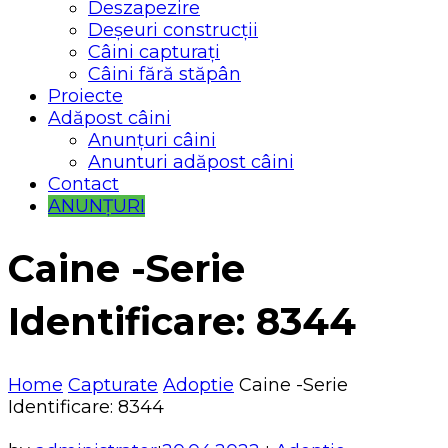
Deszapezire
Deșeuri construcții
Câini capturați
Câini fără stăpân
Proiecte
Adăpost câini
Anunțuri câini
Anunturi adăpost câini
Contact
ANUNȚURI
Caine -Serie
Identificare: 8344
Home
Capturate
Adoptie
Caine -Serie
Identificare: 8344