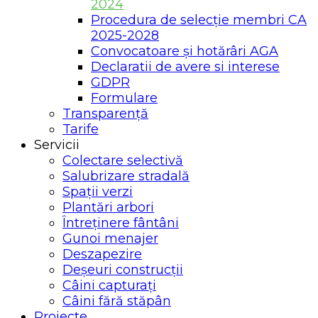
2024
Procedura de selecție membri CA
2025-2028
Convocatoare și hotărâri AGA
Declaratii de avere si interese
GDPR
Formulare
Transparență
Tarife
Servicii
Colectare selectivă
Salubrizare stradală
Spații verzi
Plantări arbori
Întreținere fântâni
Gunoi menajer
Deszapezire
Deșeuri construcții
Câini capturați
Câini fără stăpân
Proiecte