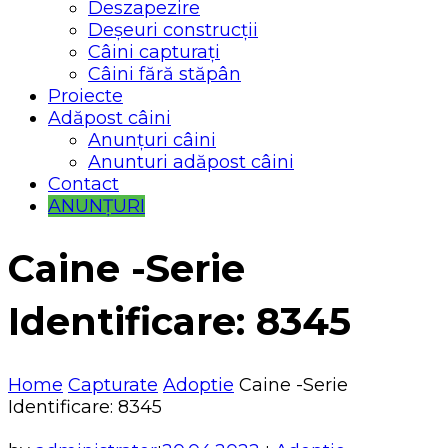
Deszapezire
Deșeuri construcții
Câini capturați
Câini fără stăpân
Proiecte
Adăpost câini
Anunțuri câini
Anunturi adăpost câini
Contact
ANUNȚURI
Caine -Serie
Identificare: 8345
Home
Capturate
Adoptie
Caine -Serie
Identificare: 8345