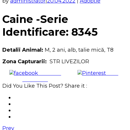
by
administrator
20.04.2022
Adoptie
|
|
Caine -Serie
Identificare: 8345
Detalii Animal:
M, 2 ani, alb, talie mică, T8
Zona Capturarii:
STR LIVEZILOR
Share on
Save
Facebook
Did You Like This Post? Share it :
Prev