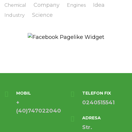
Company
Idea
Chemical
Engines
Science
Industry
MOBIL
TELEFON FIX
+
0240515541
(40)747022040
ADRESA
Str.