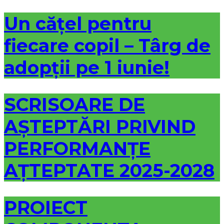
Un cățel pentru
fiecare copil – Târg de
adopții pe 1 iunie!
SCRISOARE DE
AȘTEPTĂRI PRIVIND
PERFORMANȚE
AȚTEPTATE 2025-2028
PROIECT