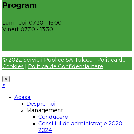
Program
Luni - Joi: 07.30 - 16.00
Vineri: 07.30 - 13.30
© 2022 Servicii Publice SA Tulcea |
Politica de
Cookies
|
Politica de Confidentialitate
×
×
Acasa
Despre noi
Management
Conducere
Consiliul de administrație 2020-
2024