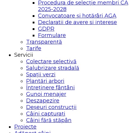
Procedura de selecție membri CA
2025-2028
Convocatoare și hotărâri AGA
Declaratii de avere si interese
GDPR
Formulare
Transparență
Tarife
Servicii
Colectare selectivă
Salubrizare stradală
Spații verzi
Plantări arbori
Întreținere fântâni
Gunoi menajer
Deszapezire
Deșeuri construcții
Câini capturați
Câini fără stăpân
Proiecte