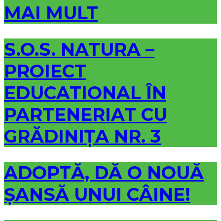
MAI MULT
S.O.S. NATURA –
PROIECT
EDUCATIONAL ÎN
PARTENERIAT CU
GRĂDINIȚA NR. 3
ADOPTĂ, DĂ O NOUĂ
ȘANSĂ UNUI CÂINE!