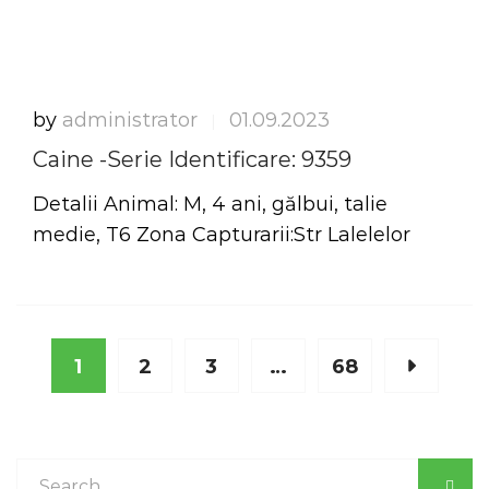
by
administrator
01.09.2023
|
Caine -Serie Identificare: 9359
Detalii Animal: M, 4 ani, gălbui, talie
medie, T6 Zona Capturarii:Str Lalelelor
1
2
3
…
68