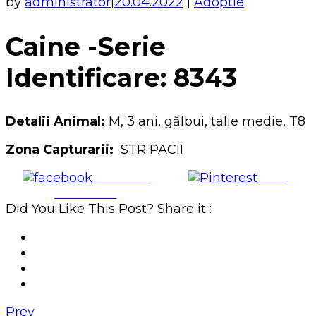
by
administrator
20.04.2022
Adoptie
|
|
Caine -Serie
Identificare: 8343
Detalii Animal:
M, 3 ani, gălbui, talie medie, T8
Zona Capturarii:
STR PACII
Share on
Save
Facebook
Did You Like This Post? Share it :
Prev