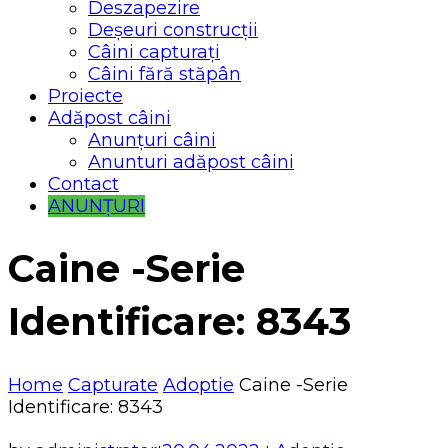
Deszapezire
Deșeuri construcții
Câini capturați
Câini fără stăpân
Proiecte
Adăpost câini
Anunțuri câini
Anunturi adăpost câini
Contact
ANUNȚURI
Caine -Serie
Identificare: 8343
Home
Capturate
Adoptie
Caine -Serie
Identificare: 8343