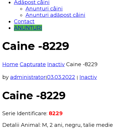
Adăpost câini
Anunțuri câini
Anunturi adăpost câini
Contact
ANUNȚURI
Caine -8229
Home
Capturate
Inactiv
Caine -8229
by
administrator
03.03.2022
Inactiv
|
|
Caine -8229
Serie Identificare:
8229
Detalii Animal: M, 2 ani, negru, talie medie