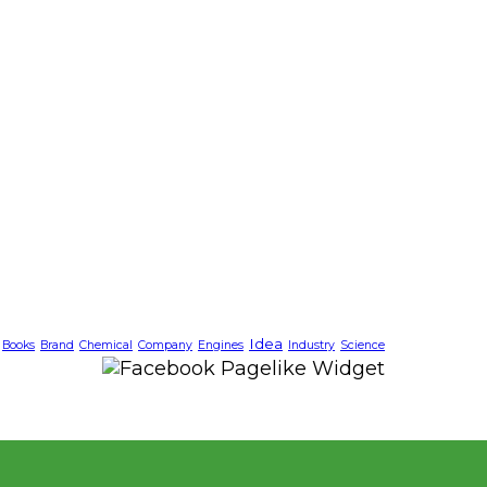
Idea
Books
Brand
Chemical
Company
Engines
Industry
Science