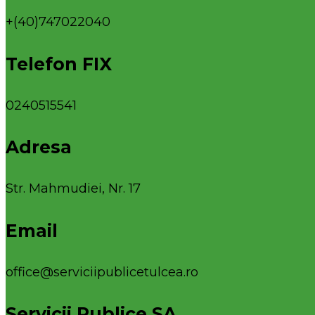
+(40)747022040
Telefon FIX
0240515541
Adresa
Str. Mahmudiei, Nr. 17
Email
office@serviciipublicetulcea.ro
Servicii Publice SA