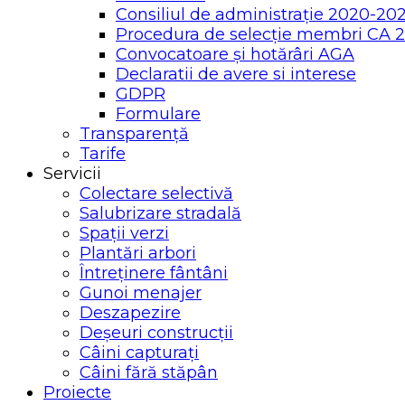
Consiliul de administrație 2020-20
Procedura de selecție membri CA 
Convocatoare și hotărâri AGA
Declaratii de avere si interese
GDPR
Formulare
Transparență
Tarife
Servicii
Colectare selectivă
Salubrizare stradală
Spații verzi
Plantări arbori
Întreținere fântâni
Gunoi menajer
Deszapezire
Deșeuri construcții
Câini capturați
Câini fără stăpân
Proiecte