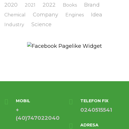
2020
2022
Brand
2021
Books
Company
Idea
Chemical
Engines
Science
Industry
MOBIL
TELEFON FIX
+
0240515541
(40)747022040
ADRESA