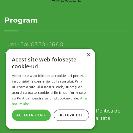
Program
Luni - Joi: 07.30 - 16.00
Vineri: 07.30 - 13.30
×
Acest site web folosește
cookie-uri
Acest site web folosește cookie-uri pentru a
îmbunătăți experiența utilizatorului. Prin
utilizarea site-ului nostru web, sunteți de
acord cu toate cookie-urile în conformitate
cu Politica noastră privind cookie-urile.
Află
mai multe
© 2022 Servicii Publice SA Tulcea |
Politica de
ACCEPTĂ TOATE
REFUZĂ TOT
Cookies
|
Politica de Confidentialitate