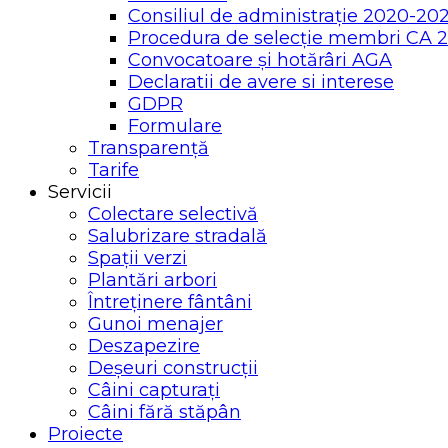
Consiliul de administrație 2020-20
Procedura de selecție membri CA 
Convocatoare și hotărâri AGA
Declaratii de avere si interese
GDPR
Formulare
Transparență
Tarife
Servicii
Colectare selectivă
Salubrizare stradală
Spații verzi
Plantări arbori
Întreținere fântâni
Gunoi menajer
Deszapezire
Deșeuri construcții
Câini capturați
Câini fără stăpân
Proiecte