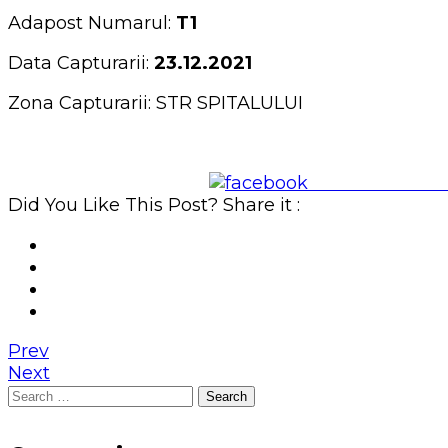
Adapost Numarul:
T1
Data Capturarii:
23.12.2021
Zona Capturarii: STR SPITALULUI
Share on Face
Did You Like This Post? Share it :
Prev
Next
Search
for: