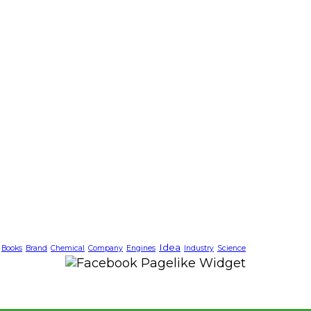
Idea
Books
Brand
Chemical
Company
Engines
Industry
Science