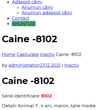
Adăpost câini
Anunțuri câini
Anunturi adăpost câini
Contact
ANUNȚURI
Caine -8102
Home
Capturate
Inactiv
Caine -8102
by
administrator
23.12.2021
Inactiv
|
|
Caine -8102
Serie Identificare:
8102
Detalii Animal: F, 4 ani, maron, talie medie