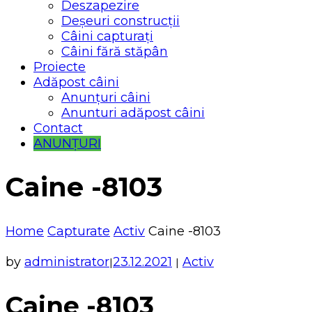
Deszapezire
Deșeuri construcții
Câini capturați
Câini fără stăpân
Proiecte
Adăpost câini
Anunțuri câini
Anunturi adăpost câini
Contact
ANUNȚURI
Caine -8103
Home
Capturate
Activ
Caine -8103
by
administrator
23.12.2021
Activ
|
|
Caine -8103