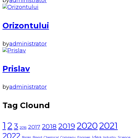
by
administrator
Orizontului
by
administrator
Prislav
by
administrator
Tag Clound
1
2021
2
2020
3
2019
2018
2017
2016
2022
Idea
Books
Brand
Chemical
Company
Engines
Industry
Science