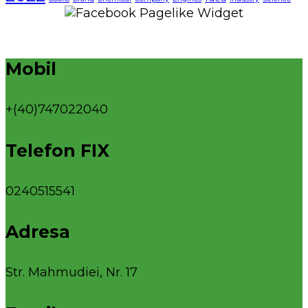
Mobil
+(40)747022040
Telefon FIX
0240515541
Adresa
Str. Mahmudiei, Nr. 17