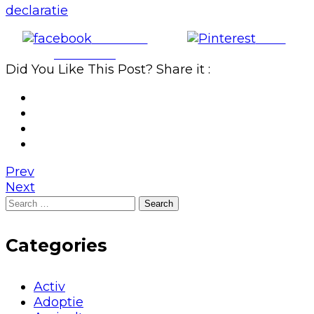
declaratie
Share on
Save
Facebook
Did You Like This Post? Share it :
Prev
Next
Search
for:
Categories
Activ
Adoptie