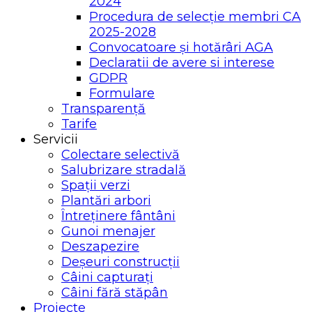
2024
Procedura de selecție membri CA
2025-2028
Convocatoare și hotărâri AGA
Declaratii de avere si interese
GDPR
Formulare
Transparență
Tarife
Servicii
Colectare selectivă
Salubrizare stradală
Spații verzi
Plantări arbori
Întreținere fântâni
Gunoi menajer
Deszapezire
Deșeuri construcții
Câini capturați
Câini fără stăpân
Proiecte