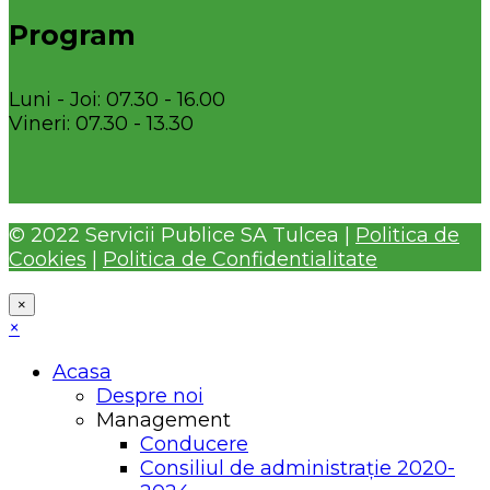
Program
Luni - Joi: 07.30 - 16.00
Vineri: 07.30 - 13.30
© 2022 Servicii Publice SA Tulcea |
Politica de
Cookies
|
Politica de Confidentialitate
×
×
Acasa
Despre noi
Management
Conducere
Consiliul de administrație 2020-