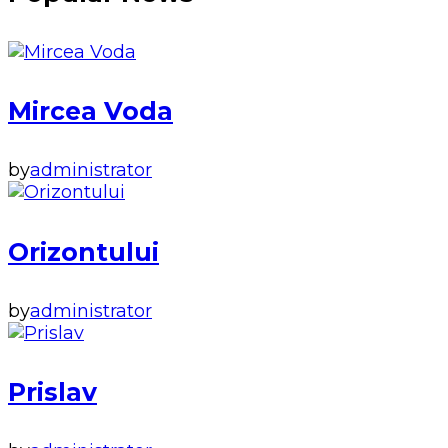
Mircea Voda
by
administrator
Orizontului
by
administrator
Prislav