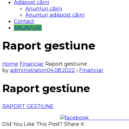
Adăpost câini
Anunțuri câini
Anunturi adăpost câini
Contact
ANUNȚURI
Raport gestiune
Home
Financiar
Raport gestiune
by
administrator
04.08.2022
Financiar
|
|
Raport gestiune
RAPORT GESTIUNE
Share on Face
Did You Like This Post? Share it :