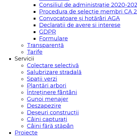
Consiliul de administrație 2020-20
Procedura de selecție membri CA 
Convocatoare și hotărâri AGA
Declaratii de avere si interese
GDPR
Formulare
Transparență
Tarife
Servicii
Colectare selectivă
Salubrizare stradală
Spații verzi
Plantări arbori
Întreținere fântâni
Gunoi menajer
Deszapezire
Deșeuri construcții
Câini capturați
Câini fără stăpân
Proiecte