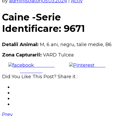
by
administrator
05.03.2024
Activ
|
|
Caine -Serie
Identificare: 9671
Detalii Animal:
M, 6 ani, negru, talie medie, B6
Zona Capturarii:
VARD Tulcea
Share on
Save
Facebook
Did You Like This Post? Share it :
Prev