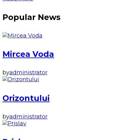
Popular News
Mircea Voda
by
administrator
Orizontului
by
administrator