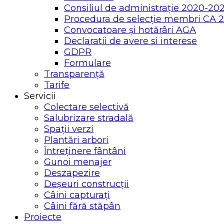
Consiliul de administrație 2020-20
Procedura de selecție membri CA 
Convocatoare și hotărâri AGA
Declaratii de avere si interese
GDPR
Formulare
Transparență
Tarife
Servicii
Colectare selectivă
Salubrizare stradală
Spații verzi
Plantări arbori
Întreținere fântâni
Gunoi menajer
Deszapezire
Deșeuri construcții
Câini capturați
Câini fără stăpân
Proiecte