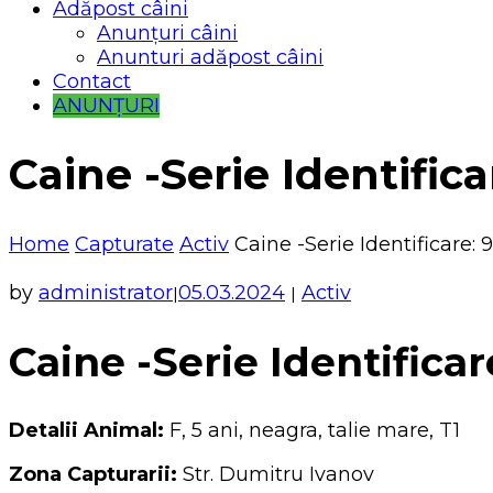
Adăpost câini
Anunțuri câini
Anunturi adăpost câini
Contact
ANUNȚURI
Caine -Serie Identifica
Home
Capturate
Activ
Caine -Serie Identificare: 
by
administrator
05.03.2024
Activ
|
|
Caine -Serie Identificar
Detalii Animal:
F, 5 ani, neagra, talie mare, T1
Zona Capturarii:
Str. Dumitru Ivanov