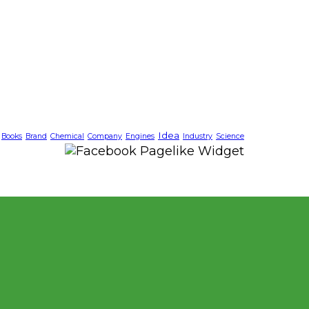
Idea
Books
Brand
Chemical
Company
Engines
Industry
Science