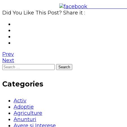
Share on Face
Did You Like This Post? Share it :
Prev
Next
Search
for:
Categories
Activ
Adoptie
Agriculture
Anunturi
Avere si Interese