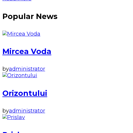
Popular News
Mircea Voda
by
administrator
Orizontului
by
administrator