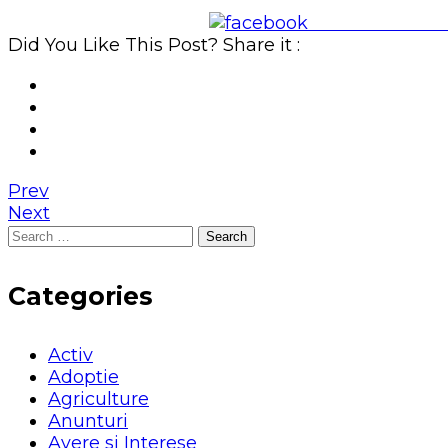
Share on Face
Did You Like This Post? Share it :
Prev
Next
Search
for:
Categories
Activ
Adoptie
Agriculture
Anunturi
Avere si Interese