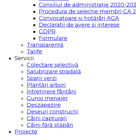
Consiliul de administrație 2020-20
Procedura de selecție membri CA 
Convocatoare și hotărâri AGA
Declaratii de avere si interese
GDPR
Formulare
Transparență
Tarife
Servicii
Colectare selectivă
Salubrizare stradală
Spații verzi
Plantări arbori
Întreținere fântâni
Gunoi menajer
Deszapezire
Deșeuri construcții
Câini capturați
Câini fără stăpân
Proiecte