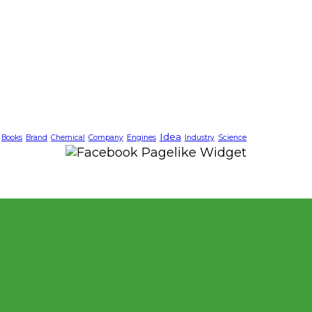
Idea
Books
Brand
Chemical
Company
Engines
Industry
Science