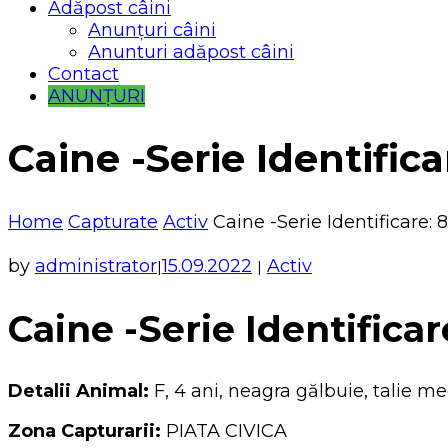
Adăpost câini
Anunțuri câini
Anunturi adăpost câini
Contact
ANUNȚURI
Caine -Serie Identifica
Home
Capturate
Activ
Caine -Serie Identificare: 
by
administrator
15.09.2022
Activ
|
|
Caine -Serie Identificar
Detalii Animal:
F, 4 ani, neagra gălbuie, talie me
Zona Capturarii:
PIATA CIVICA