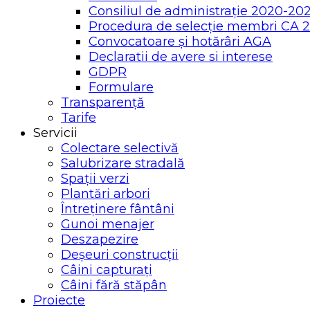
Consiliul de administrație 2020-20
Procedura de selecție membri CA 
Convocatoare și hotărâri AGA
Declaratii de avere si interese
GDPR
Formulare
Transparență
Tarife
Servicii
Colectare selectivă
Salubrizare stradală
Spații verzi
Plantări arbori
Întreținere fântâni
Gunoi menajer
Deszapezire
Deșeuri construcții
Câini capturați
Câini fără stăpân
Proiecte