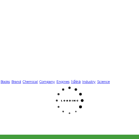
Idea
Books
Brand
Chemical
Company
Engines
Industry
Science