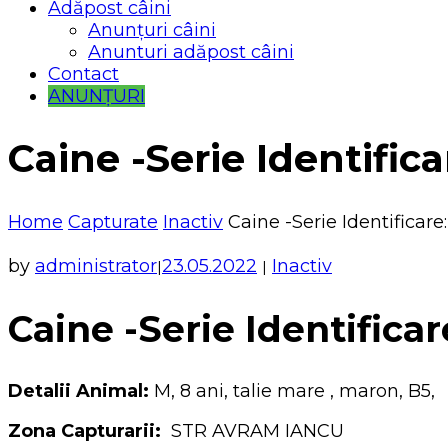
Adăpost câini
Anunțuri câini
Anunturi adăpost câini
Contact
ANUNȚURI
Caine -Serie Identific
Home
Capturate
Inactiv
Caine -Serie Identificare
by
administrator
23.05.2022
Inactiv
|
|
Caine -Serie Identifica
Detalii Animal:
M, 8 ani, talie mare , maron, B5,
Zona Capturarii:
STR AVRAM IANCU