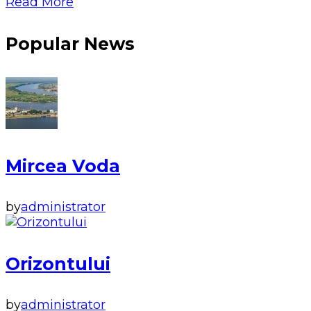
Read More
Popular News
Mircea Voda
by
administrator
Orizontului
by
administrator