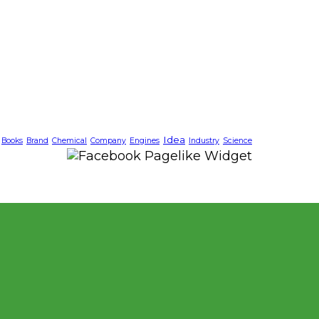
Idea
Books
Brand
Chemical
Company
Engines
Industry
Science