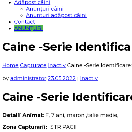
Adăpost câini
Anunțuri câini
Anunturi adăpost câini
Contact
ANUNȚURI
Caine -Serie Identific
Home
Capturate
Inactiv
Caine -Serie Identificare
by
administrator
23.05.2022
Inactiv
|
|
Caine -Serie Identifica
Detalii Animal:
F, 7 ani, maron ,talie medie,
Zona Capturarii:
STR PACII