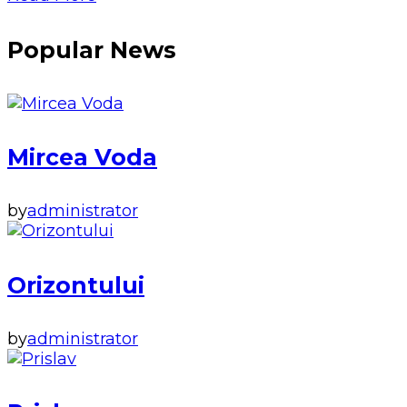
Popular News
Mircea Voda
by
administrator
Orizontului
by
administrator