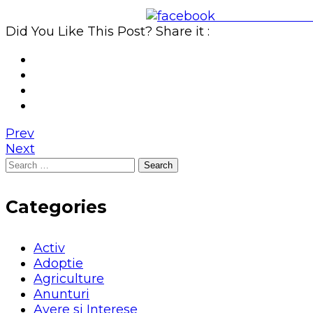
Share on Face
Did You Like This Post? Share it :
Prev
Next
Search
for:
Categories
Activ
Adoptie
Agriculture
Anunturi
Avere si Interese