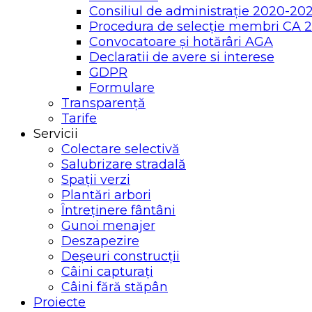
Consiliul de administrație 2020-20
Procedura de selecție membri CA 
Convocatoare și hotărâri AGA
Declaratii de avere si interese
GDPR
Formulare
Transparență
Tarife
Servicii
Colectare selectivă
Salubrizare stradală
Spații verzi
Plantări arbori
Întreținere fântâni
Gunoi menajer
Deszapezire
Deșeuri construcții
Câini capturați
Câini fără stăpân
Proiecte