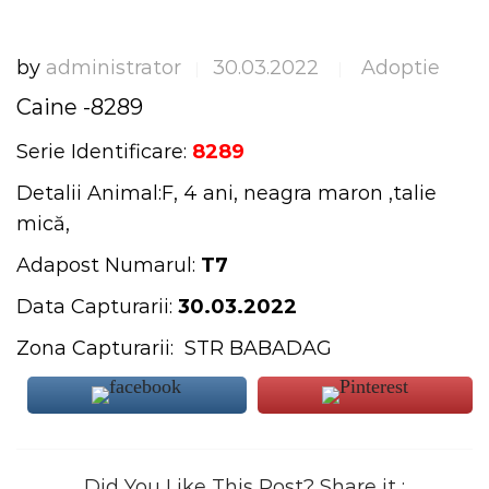
by
administrator
30.03.2022
Adoptie
|
|
Caine -8289
Serie Identificare:
8289
Detalii Animal:F, 4 ani, neagra maron ,talie
mică,
Adapost Numarul:
T7
Data Capturarii:
30.03.2022
Zona Capturarii: STR BABADAG
Did You Like This Post? Share it :