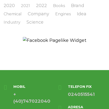
2020
2022
Brand
2021
Books
Company
Idea
Chemical
Engines
Science
Industry
MOBIL
TELEFON FIX
+
0240515541
(40)747022040
ADRESA