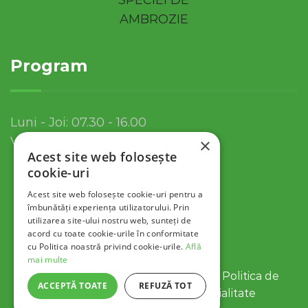
Program
Luni - Joi: 07.30 - 16.00
Vineri: 07.30 - 13.30
×
Acest site web folosește
cookie-uri
Acest site web folosește cookie-uri pentru a
îmbunătăți experiența utilizatorului. Prin
utilizarea site-ului nostru web, sunteți de
acord cu toate cookie-urile în conformitate
cu Politica noastră privind cookie-urile.
Află
mai multe
© 2022 Servicii Publice SA Tulcea |
Politica de
ACCEPTĂ TOATE
REFUZĂ TOT
Cookies
|
Politica de Confidentialitate