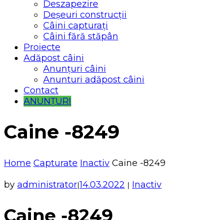
Deszapezire
Deșeuri construcții
Câini capturați
Câini fără stăpân
Proiecte
Adăpost câini
Anunțuri câini
Anunturi adăpost câini
Contact
ANUNȚURI
Caine -8249
Home
Capturate
Inactiv
Caine -8249
by
administrator
14.03.2022
Inactiv
|
|
Caine -8249