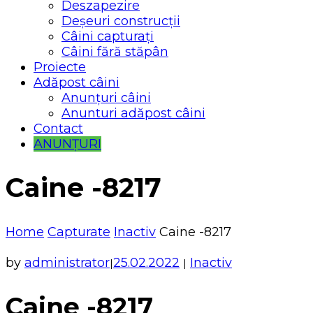
Deszapezire
Deșeuri construcții
Câini capturați
Câini fără stăpân
Proiecte
Adăpost câini
Anunțuri câini
Anunturi adăpost câini
Contact
ANUNȚURI
Caine -8217
Home
Capturate
Inactiv
Caine -8217
by
administrator
25.02.2022
Inactiv
|
|
Caine -8217