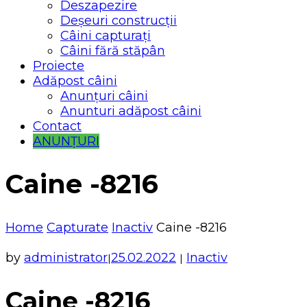
Deszapezire
Deșeuri construcții
Câini capturați
Câini fără stăpân
Proiecte
Adăpost câini
Anunțuri câini
Anunturi adăpost câini
Contact
ANUNȚURI
Caine -8216
Home
Capturate
Inactiv
Caine -8216
by
administrator
25.02.2022
Inactiv
|
|
Caine -8216