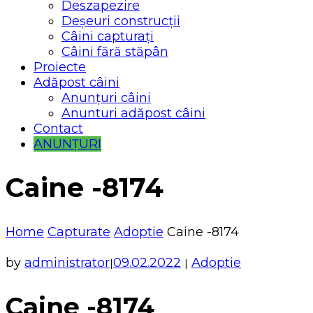
Deszapezire
Deșeuri construcții
Câini capturați
Câini fără stăpân
Proiecte
Adăpost câini
Anunțuri câini
Anunturi adăpost câini
Contact
ANUNȚURI
Caine -8174
Home
Capturate
Adoptie
Caine -8174
by
administrator
09.02.2022
Adoptie
|
|
Caine -8174