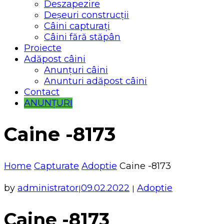
Deszapezire
Deșeuri construcții
Câini capturați
Câini fără stăpân
Proiecte
Adăpost câini
Anunțuri câini
Anunturi adăpost câini
Contact
ANUNȚURI
Caine -8173
Home
Capturate
Adoptie
Caine -8173
by
administrator
09.02.2022
Adoptie
|
|
Caine -8173