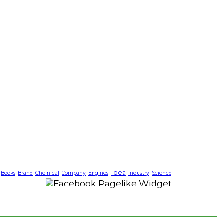
Idea
Books
Brand
Chemical
Company
Engines
Industry
Science