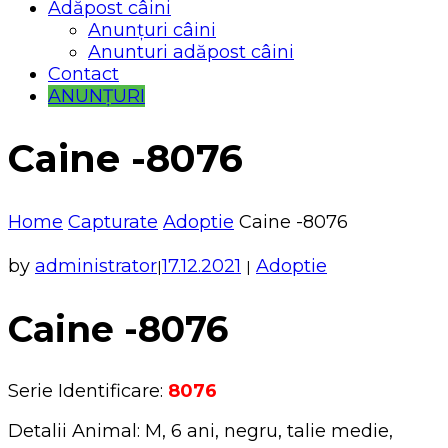
Adăpost câini
Anunțuri câini
Anunturi adăpost câini
Contact
ANUNȚURI
Caine -8076
Home
Capturate
Adoptie
Caine -8076
by
administrator
17.12.2021
Adoptie
|
|
Caine -8076
Serie Identificare:
8076
Detalii Animal: M, 6 ani, negru, talie medie,