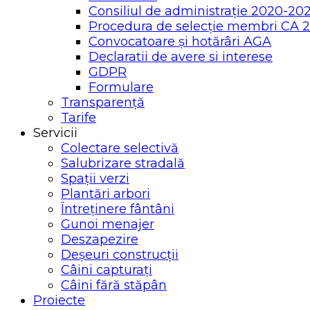
Consiliul de administrație 2020-20
Procedura de selecție membri CA 
Convocatoare și hotărâri AGA
Declaratii de avere si interese
GDPR
Formulare
Transparență
Tarife
Servicii
Colectare selectivă
Salubrizare stradală
Spații verzi
Plantări arbori
Întreținere fântâni
Gunoi menajer
Deszapezire
Deșeuri construcții
Câini capturați
Câini fără stăpân
Proiecte