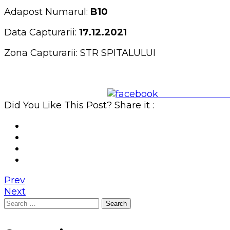
Adapost Numarul:
B10
Data Capturarii:
17.12.2021
Zona Capturarii: STR SPITALULUI
Share on Face
Did You Like This Post? Share it :
Prev
Next
Search
for: