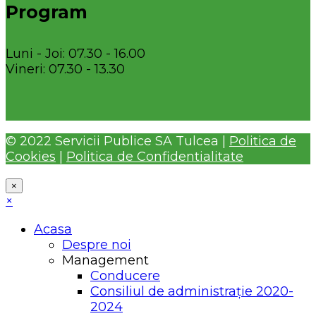
Program
Luni - Joi: 07.30 - 16.00
Vineri: 07.30 - 13.30
© 2022 Servicii Publice SA Tulcea |
Politica de
Cookies
|
Politica de Confidentialitate
×
×
Acasa
Despre noi
Management
Conducere
Consiliul de administrație 2020-
2024