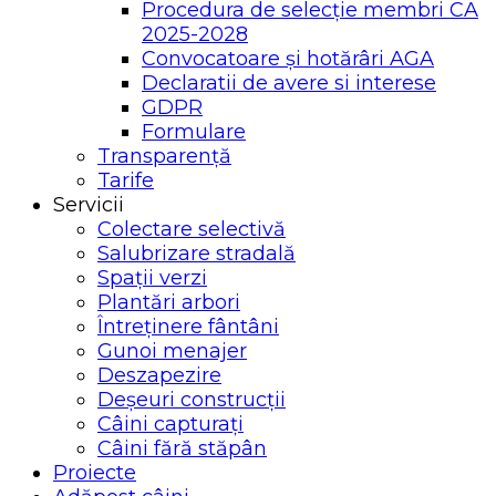
Procedura de selecție membri CA
2025-2028
Convocatoare și hotărâri AGA
Declaratii de avere si interese
GDPR
Formulare
Transparență
Tarife
Servicii
Colectare selectivă
Salubrizare stradală
Spații verzi
Plantări arbori
Întreținere fântâni
Gunoi menajer
Deszapezire
Deșeuri construcții
Câini capturați
Câini fără stăpân
Proiecte