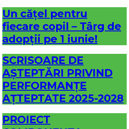
Un cățel pentru
fiecare copil – Târg de
adopții pe 1 iunie!
SCRISOARE DE
AȘTEPTĂRI PRIVIND
PERFORMANȚE
AȚTEPTATE 2025-2028
PROIECT