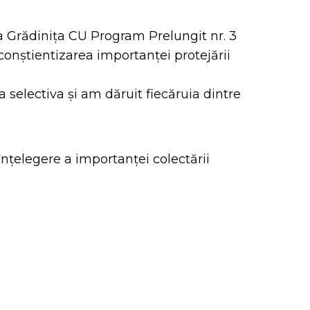
la Grădinița CU Program Prelungit nr. 3
 conștientizarea importanței protejării
 selectiva și am dăruit fiecăruia dintre
nțelegere a importanței colectării