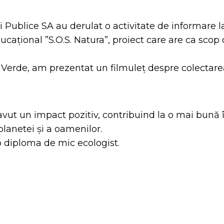
ii Publice SA au derulat o activitate de informare 
ucațional ”S.O.S. Natura”, proiect care are ca scop
a Verde, am
prezentat un filmuleț despre colectarea
vut un impact pozitiv, contribuind la o mai bună î
planetei și a oamenilor.
t o diploma de mic ecologist.