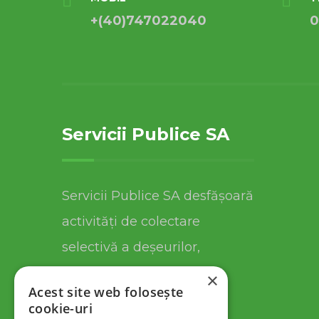
+(40)747022040
0
Servicii Publice SA
Servicii Publice SA desfășoară
activități de colectare
selectivă a deșeurilor,
salubrizare și întreținere
×
Acest site web folosește
străzi și spații publice.
cookie-uri