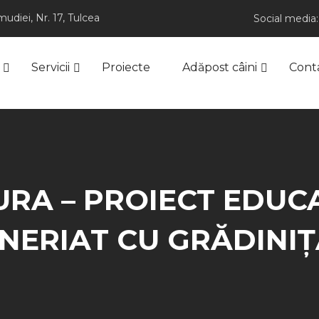
udiei, Nr. 17, Tulcea
Social media:
Servicii
Proiecte
Adăpost câini
Cont
TURA – PROIECT EDUC
NERIAT CU GRĂDINIȚA