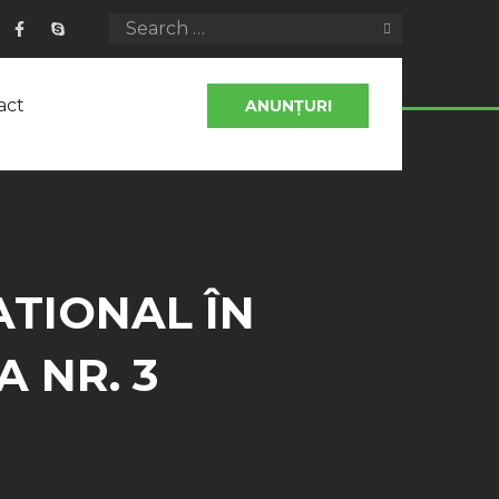
act
ANUNȚURI
ATIONAL ÎN
 NR. 3