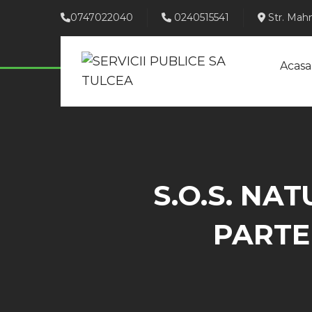
0747022040
0240515541
Str. Mahm
Acasa
S.O.S. NA
PARTE