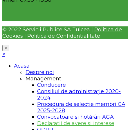
© 2022 Servicii Publice SA Tulcea |
Politica de
Cookies
|
Politica de Confidentialitate
×
×
Acasa
Despre noi
Management
Conducere
Consiliul de administrație 2020-
2024
Procedura de selecție membri CA
2025-2028
Convocatoare și hotărâri AGA
Declaratii de avere si interese
GDPR