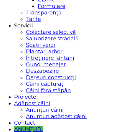
Formulare
Transparență
Tarife
Servicii
Colectare selectivă
Salubrizare stradală
Spații verzi
Plantări arbori
Întreținere fântâni
Gunoi menajer
Deszapezire
Deșeuri construcții
Câini capturați
Câini fără stăpân
Proiecte
Adăpost câini
Anunțuri câini
Anunturi adăpost câini
Contact
ANUNȚURI