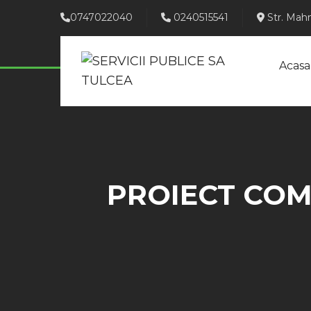
0747022040
0240515541
Str. Mahm
Acasa
PROIECT COM