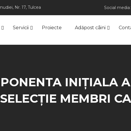
udiei, Nr. 17, Tulcea
Social media:
Servicii
Proiecte
Adăpost câini
Cont
PONENTA INIȚIALA A
SELECȚIE MEMBRI C