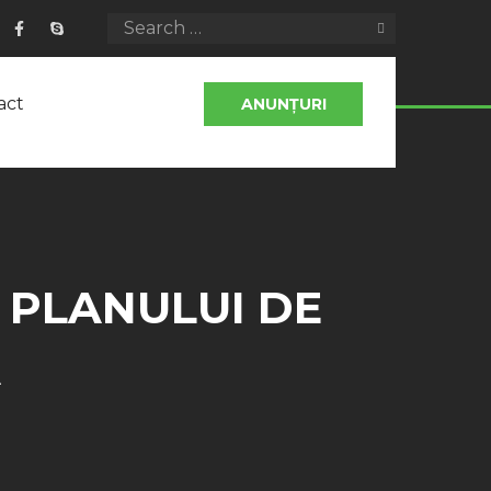
act
ANUNȚURI
 PLANULUI DE
A