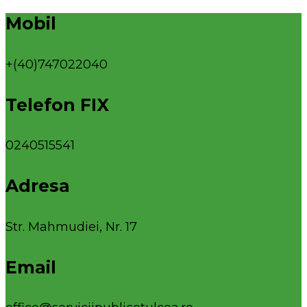
Mobil
+(40)747022040
Telefon FIX
0240515541
Adresa
Str. Mahmudiei, Nr. 17
Email