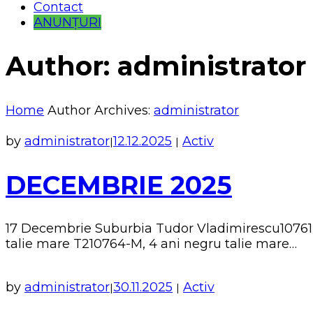
Contact
ANUNȚURI
Author:
administrator
Home
Author Archives:
administrator
by
administrator
12.12.2025
Activ
|
|
DECEMBRIE 2025
17 Decembrie Suburbia Tudor Vladimirescu10761-F
talie mare T210764-M, 4 ani negru talie mare…
by
administrator
30.11.2025
Activ
|
|