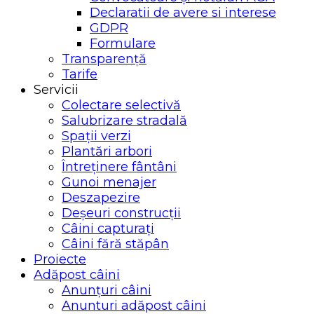
Declaratii de avere si interese
GDPR
Formulare
Transparență
Tarife
Servicii
Colectare selectivă
Salubrizare stradală
Spații verzi
Plantări arbori
Întreținere fântâni
Gunoi menajer
Deszapezire
Deșeuri construcții
Câini capturați
Câini fără stăpân
Proiecte
Adăpost câini
Anunțuri câini
Anunturi adăpost câini