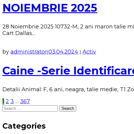
NOIEMBRIE 2025
28 Noiembrie 2025 10732-M, 2 ani maron talie mic
Cart Dallas…
by
administrator
03.04.2024
Activ
|
|
Caine -Serie Identificar
Detalii Animal: F, 6 ani, neagra, talie medie, T1 Zon
1
2
3
…
367
Search
for:
Categories