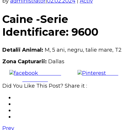
by
administrator
02.02.2024
Activ
|
|
Caine -Serie
Identificare: 9600
Detalii Animal:
M, 5 ani, negru, talie mare, T2
Zona Capturarii:
Dallas
Share on
Save
Facebook
Did You Like This Post? Share it :
Prev