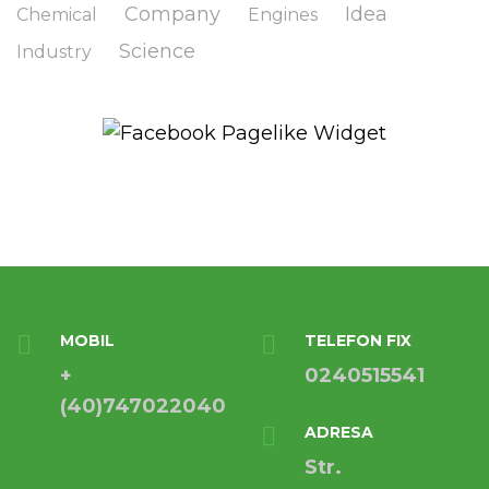
Company
Idea
Chemical
Engines
Science
Industry
MOBIL
TELEFON FIX
+
0240515541
(40)747022040
ADRESA
Str.