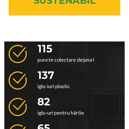
SUSTENABIL
115
puncte colectare deșeuri
137
iglu-iuri plastic
82
iglu-uri pentru hârtie
65