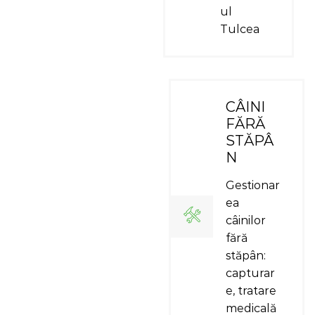
ul
Tulcea
CÂINI
FĂRĂ
STĂPÂ
N
Gestionar
ea
câinilor
fără
stăpân:
capturar
e, tratare
medicală