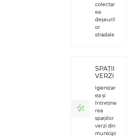
colectar
ea
deșeuril
or
stradale
SPAȚII
VERZI
Igienizar
ea și
întreține
rea
spațiilor
verzi din
municipi