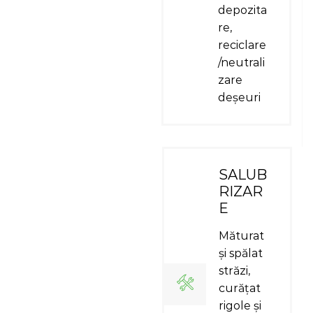
depozita
re,
reciclare
/neutrali
zare
deșeuri
SALUB
RIZAR
E
Măturat
și spălat
străzi,
curățat
rigole și