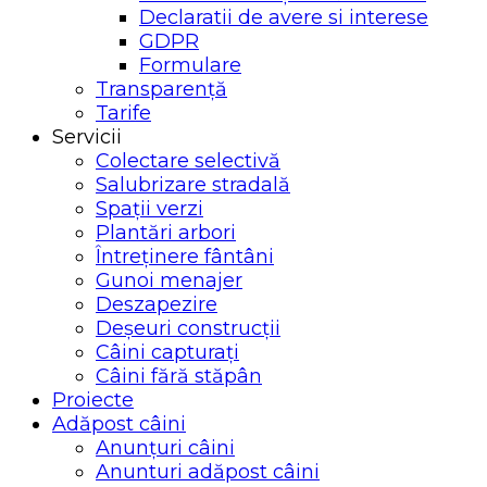
Declaratii de avere si interese
GDPR
Formulare
Transparență
Tarife
Servicii
Colectare selectivă
Salubrizare stradală
Spații verzi
Plantări arbori
Întreținere fântâni
Gunoi menajer
Deszapezire
Deșeuri construcții
Câini capturați
Câini fără stăpân
Proiecte
Adăpost câini
Anunțuri câini
Anunturi adăpost câini