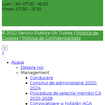
Luni - Joi: 07.30 - 16.00
Vineri: 07.30 - 13.30
© 2022 Servicii Publice SA Tulcea |
Politica de
Cookies
|
Politica de Confidentialitate
×
×
Acasa
Despre noi
Management
Conducere
Consiliul de administrație 2020-
2024
Procedura de selecție membri CA
2025-2028
Convocatoare și hotărâri AGA