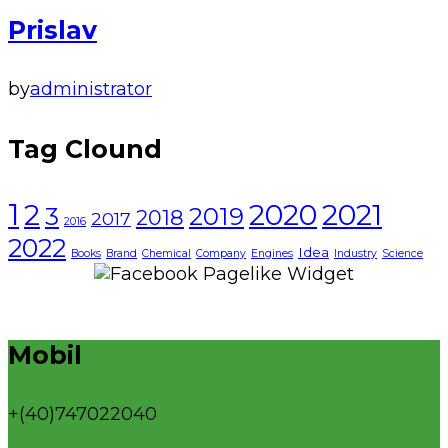
Prislav
by
administrator
Tag Clound
1
2021
2
2020
3
2019
2018
2017
2016
2022
Idea
Books
Brand
Chemical
Company
Engines
Industry
Science
Mobil
+(40)747022040