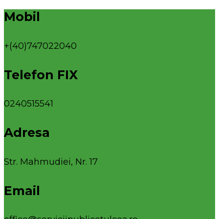
Mobil
+(40)747022040
Telefon FIX
0240515541
Adresa
Str. Mahmudiei, Nr. 17
Email