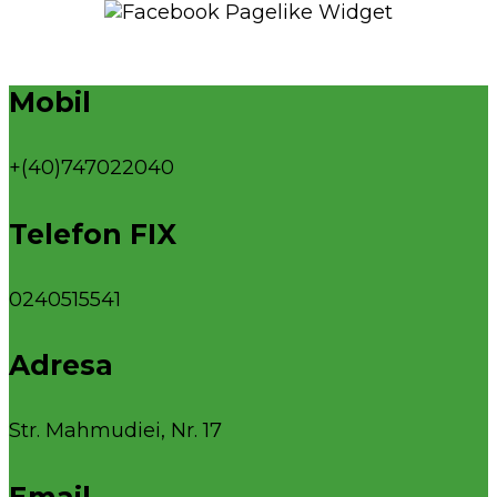
Mobil
+(40)747022040
Telefon FIX
0240515541
Adresa
Str. Mahmudiei, Nr. 17
Email