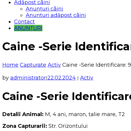
Adăpost câini
Anunțuri câini
Anunturi adăpost câini
Contact
ANUNȚURI
Caine -Serie Identific
Home
Capturate
Activ
Caine -Serie Identificare: 
by
administrator
22.02.2024
Activ
|
|
Caine -Serie Identificar
Detalii Animal:
M, 4 ani, maron, talie mare, T2
Zona Capturarii:
Str. Orizontului