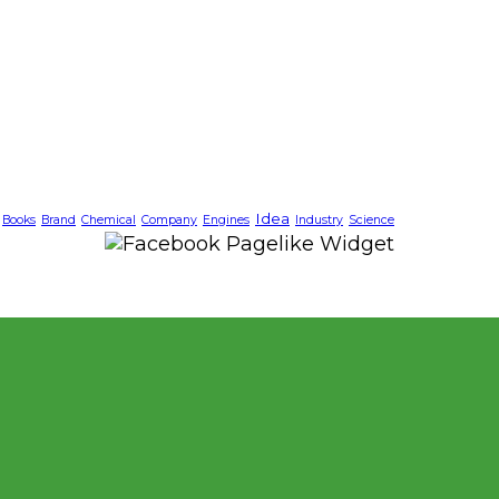
Idea
Books
Brand
Chemical
Company
Engines
Industry
Science