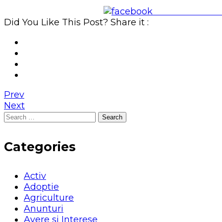
Share on Face
Did You Like This Post? Share it :
Prev
Next
Search
for:
Categories
Activ
Adoptie
Agriculture
Anunturi
Avere si Interese