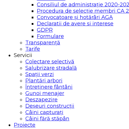
Consiliul de administrație 2020-20
Procedura de selecție membri CA 
Convocatoare și hotărâri AGA
Declaratii de avere si interese
GDPR
Formulare
Transparență
Tarife
Servicii
Colectare selectivă
Salubrizare stradală
Spații verzi
Plantări arbori
Întreținere fântâni
Gunoi menajer
Deszapezire
Deșeuri construcții
Câini capturați
Câini fără stăpân
Proiecte