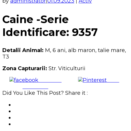
by
administrator
01.09.2023
Activ
|
|
Caine -Serie
Identificare: 9357
Detalii Animal:
M, 6 ani, alb maron, talie mare,
T3
Zona Capturarii:
Str. Viticulturii
Share on
Save
Facebook
Did You Like This Post? Share it :