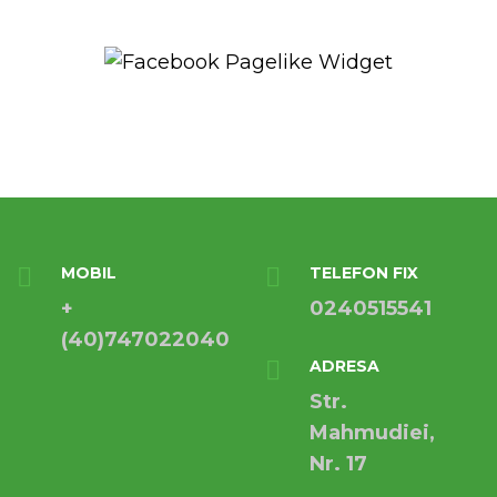
MOBIL
TELEFON FIX
+
0240515541
(40)747022040
ADRESA
Str.
Mahmudiei,
Nr. 17