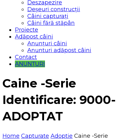
Deszapezire
Deșeuri construcții
Câini capturați
Câini fără stăpân
Proiecte
Adăpost câini
Anunțuri câini
Anunturi adăpost câini
Contact
ANUNȚURI
Caine -Serie
Identificare: 9000-
ADOPTAT
Home
Capturate
Adoptie
Caine -Serie