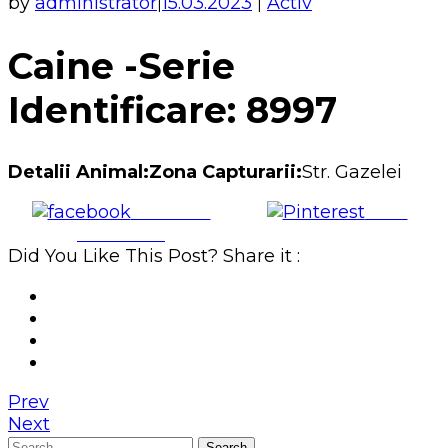
by
administrator
15.03.2023
Activ
|
|
Caine -Serie
Identificare: 8997
Detalii Animal:Zona Capturarii:
Str. Gazelei
Share on
Save
Facebook
Did You Like This Post? Share it :
Prev
Next
Search