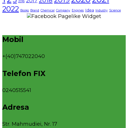
2018
2017
2016
2022
Idea
Books
Brand
Chemical
Company
Engines
Industry
Science
Mobil
+(40)747022040
Telefon FIX
0240515541
Adresa
Str. Mahmudiei, Nr. 17