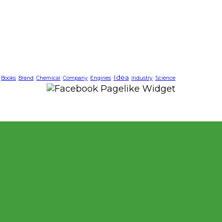
Idea
Books
Brand
Chemical
Company
Engines
Industry
Science