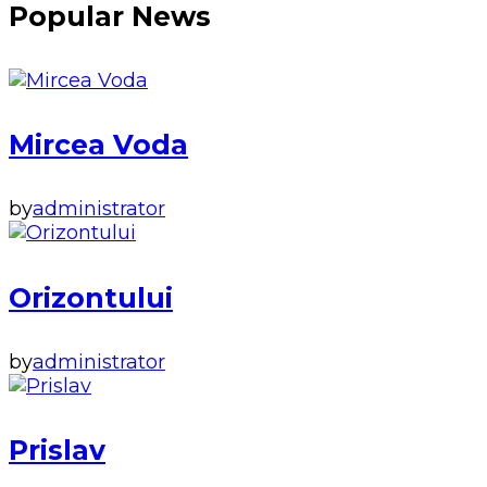
Popular News
Mircea Voda
by
administrator
Orizontului
by
administrator
Prislav