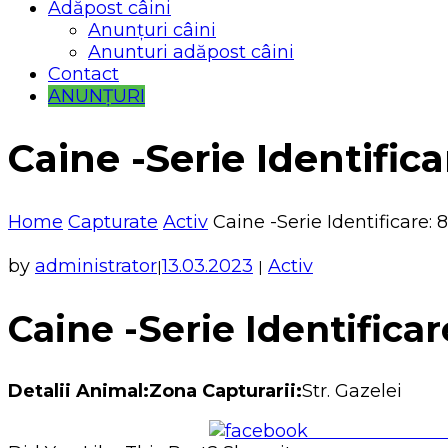
Adăpost câini
Anunțuri câini
Anunturi adăpost câini
Contact
ANUNȚURI
Caine -Serie Identifica
Home
Capturate
Activ
Caine -Serie Identificare: 
by
administrator
13.03.2023
Activ
|
|
Caine -Serie Identificar
Detalii Animal:Zona Capturarii:
Str. Gazelei
Share on Face