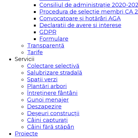
Consiliul de administrație 2020-20
Procedura de selecție membri CA 
Convocatoare și hotărâri AGA
Declaratii de avere si interese
GDPR
Formulare
Transparență
Tarife
Servicii
Colectare selectivă
Salubrizare stradală
Spații verzi
Plantări arbori
Întreținere fântâni
Gunoi menajer
Deszapezire
Deșeuri construcții
Câini capturați
Câini fără stăpân
Proiecte