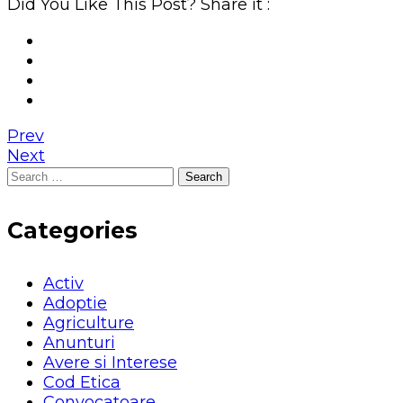
Did You Like This Post? Share it :
Prev
Next
Search
for:
Categories
Activ
Adoptie
Agriculture
Anunturi
Avere si Interese
Cod Etica
Convocatoare