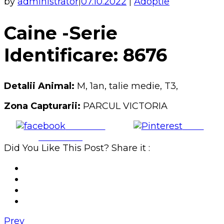
by
administrator
07.10.2022
Adoptie
|
|
Caine -Serie
Identificare: 8676
Detalii Animal:
M, 1an, talie medie, T3,
Zona Capturarii:
PARCUL VICTORIA
Share on
Save
Facebook
Did You Like This Post? Share it :
Prev