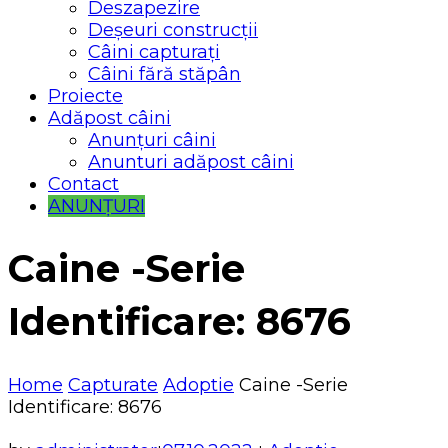
Deszapezire
Deșeuri construcții
Câini capturați
Câini fără stăpân
Proiecte
Adăpost câini
Anunțuri câini
Anunturi adăpost câini
Contact
ANUNȚURI
Caine -Serie
Identificare: 8676
Home
Capturate
Adoptie
Caine -Serie
Identificare: 8676