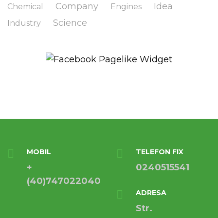
Company
Idea
Chemical
Engines
Science
Industry
MOBIL
TELEFON FIX
+
0240515541
(40)747022040
ADRESA
Str.