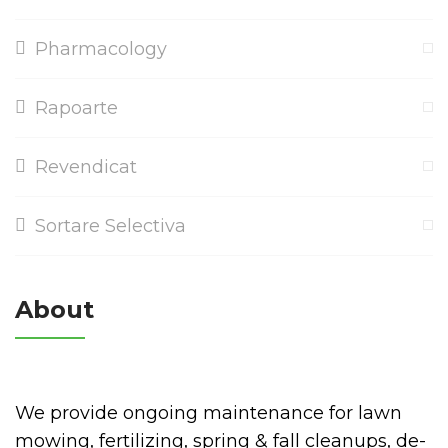
Pharmacology
Rapoarte
Revendicat
Sortare Selectiva
About
We provide ongoing maintenance for lawn
mowing, fertilizing, spring & fall cleanups, de-