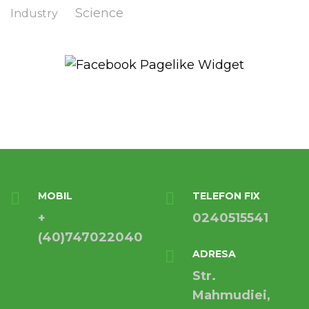
Science
Industry
MOBIL
TELEFON FIX
+
0240515541
(40)747022040
ADRESA
Str.
Mahmudiei,