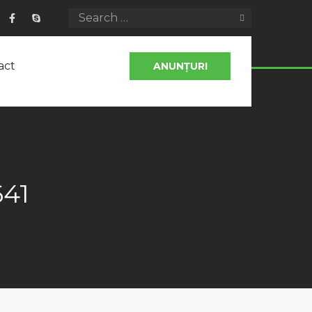
act
ANUNȚURI
641