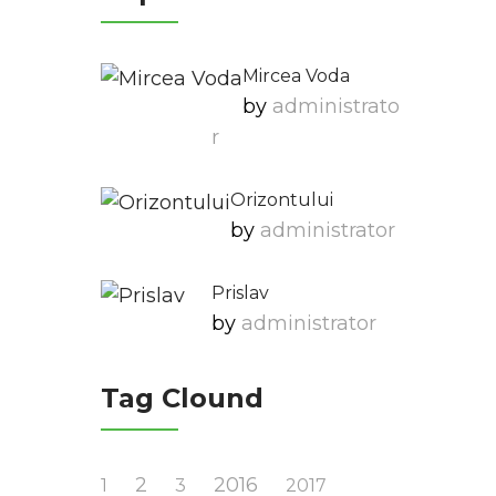
Mircea Voda
by
Administrato
R
Orizontului
by
Administrator
Prislav
by
Administrator
Tag Clound
2
2016
1
3
2017