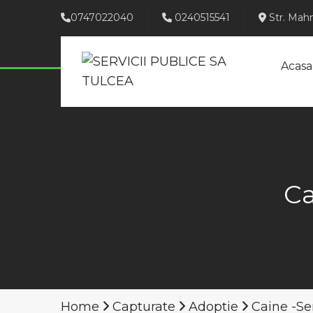
0747022040
0240515541
Str. Mahm
Acasa
Ca
Home
Capturate
Adoptie
Caine -Ser