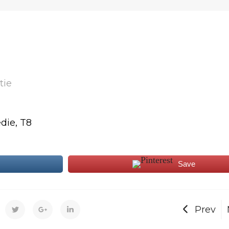
tie
edie, T8
Save
Prev